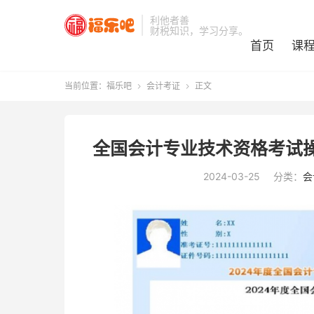
利他者善
财税知识，学习分享。
首页
课
当前位置：
福乐吧
会计考证
正文


全国会计专业技术资格考试
2024-03-25
分类：
会