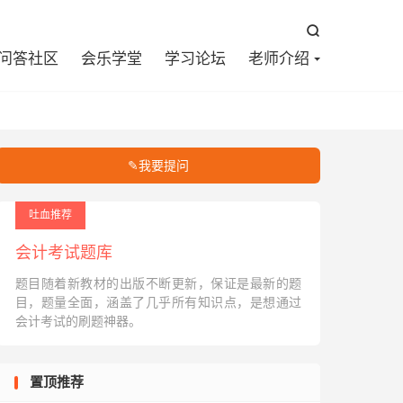


问答社区
会乐学堂
学习论坛
老师介绍
✎我要提问
吐血推荐
会计考试题库
题目随着新教材的出版不断更新，保证是最新的题
目，题量全面，涵盖了几乎所有知识点，是想通过
会计考试的刷题神器。
置顶推荐