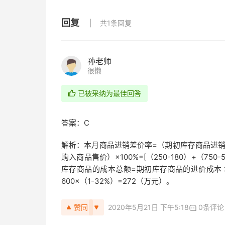
回复
共1条回复
孙老师
很懒
已被采纳为最佳回答
答案：C
解析：本月商品进销差价率=（期初库存商品进销
购入商品售价）×100%=[（250-180）+（750-5
库存商品的成本总额=期初库存商品的进价成本 本
600×（1-32%）=272（万元）。
赞同
2020年5月21日 下午5:18
0条评论