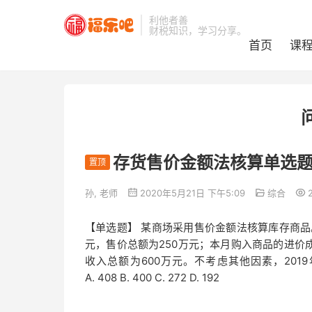
利他者善
财税知识，学习分享。
首页
课
存货售价金额法核算单选
置顶
孙, 老师
2020年5月21日 下午5:09
综合
【单选题】 某商场采用售价金额法核算库存商品。
元，售价总额为250万元；本月购入商品的进价成
收入总额为600万元。不考虑其他因素，20
A. 408 B. 400 C. 272 D. 192