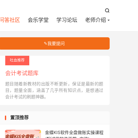


问答社区
会乐学堂
学习论坛
老师介绍
✎我要提问
吐血推荐
会计考试题库
题目随着新教材的出版不断更新，保证是最新的题
目，题量全面，涵盖了几乎所有知识点，是想通过
会计考试的刷题神器。
置顶推荐
金蝶KIS软件全盘做账实操课程