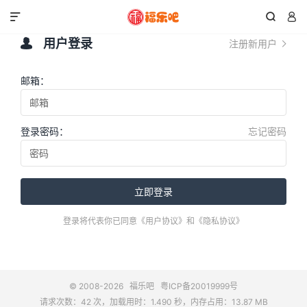



用户登录

注册新用户

邮箱：
登录密码：
忘记密码
立即登录
登录将代表你已同意
《用户协议》
和
《隐私协议》
© 2008-2026
福乐吧
粤ICP备20019999号
请求次数：42 次，加载用时：1.490 秒，内存占用：13.87 MB